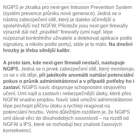
NGIPS je zkratka pro next-gen Intrusion Prevention System
(systém prevence průniku nové generace). Jedná se o
nástroj zabezpečení sítě, který je daleko účinnější a
spolehlivější než NGFW. Přestože jsou next-gen firewally
výrazně dál než „pravěké“ firewally (umí např. lépe
rozpoznat konkrétního uživatele a detekovat aplikace podle
signatury, a nikoliv podle portu), stále je to málo.
Na dnešní
hrozby je třeba silnější kalibr
.
A proto tam, kde next-gen firewall nestačí, nastupuje
NGIPS
. Jedná se o prvek zabezpečení sítě, který monitoruje,
co se v síti děje,
při jakékoliv anomálii nahlásí potenciální
pokus o průnik administrátorovi a v případě potřeby ho i
zastaví
. NGIPS navíc disponuje schopnostmi strojového
učení. Umí najít a zastavit i nebezpečnější útoky, které přes
NGFW snadno projdou. Navíc také umožní administrátorovi
lépe pochopit příčinu útoku a rychleji reagovat na
potenciální hrozbu. Velmi důležitým rozdílem je, že NGIPS
umí dávat věci do dlouhodobých souvislostí – na rozdíl od
NGFW a IPS, které se rozhodují bez znalosti časových
konsekvencí.