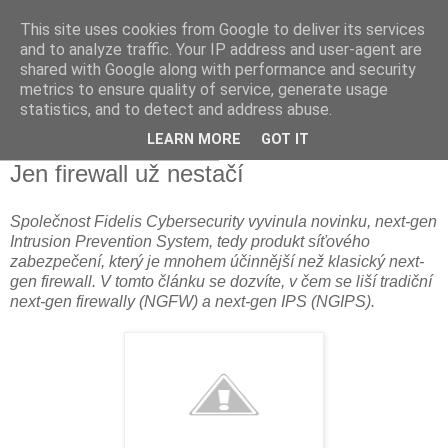
This site uses cookies from Google to deliver its services
Martin Půlpán |
and to analyze traffic. Your IP address and user-agent are
shared with Google along with performance and security
Kybernetická bezpečnost
metrics to ensure quality of service, generate usage
statistics, and to detect and address abuse.
LEARN MORE
GOT IT
středa 21. prosince 2016
Jen firewall už nestačí
Společnost Fidelis Cybersecurity vyvinula novinku, next-gen
Intrusion Prevention System, tedy produkt síťového
zabezpečení, který je mnohem účinnější než klasický next-
gen firewall. V tomto článku se dozvíte, v čem se liší tradiční
next-gen firewally (NGFW) a next-gen IPS (NGIPS).